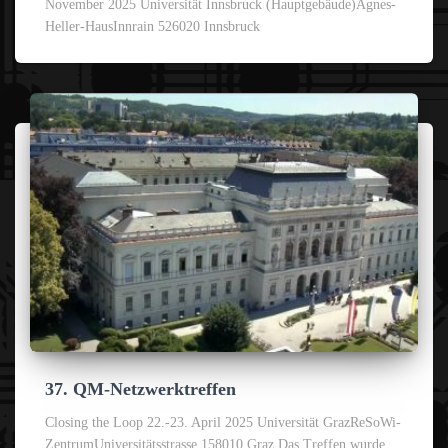
November 2025 Universität Innsbruck (Hauptgebäude)Àgnes-
Heller-HausInnrain 526020 Innsbruck
37. QM-Netzwerktreffen
Closing the Loop 22.-23. April 2025 Universität GrazReSoWi-
ZentrumUniversitätsstrasse 158010 Graz Das Treffen wurde