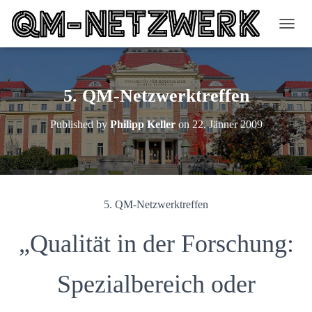
N
A
V
I
G
5. QM-Netzwerktreffen
A
T
Published by
Philipp Keller
on
22. Jänner 2009
I
O
N
U
M
S
5. QM-Netzwerktreffen
C
H
A
„Qualität in der Forschung:
L
T
E
Spezialbereich oder
N