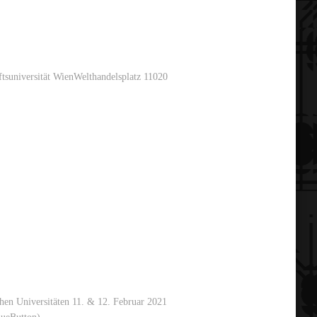
tsuniversität WienWelthandelsplatz 11020
en Universitäten 11. & 12. Februar 2021