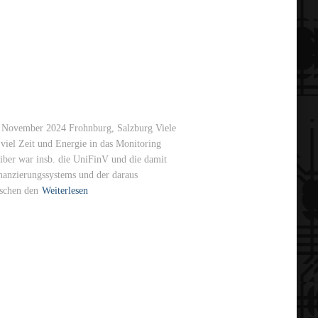
. November 2024 Frohnburg, Salzburg Viele
iel Zeit und Energie in das Monitoring
eiber war insb. die UniFinV und die damit
nanzierungssystems und der daraus
schen den
Weiterlesen