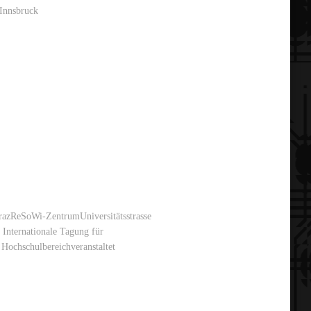
Innsbruck
GrazReSoWi-ZentrumUniversitätsstrasse
Internationale Tagung für
Hochschulbereichveranstaltet