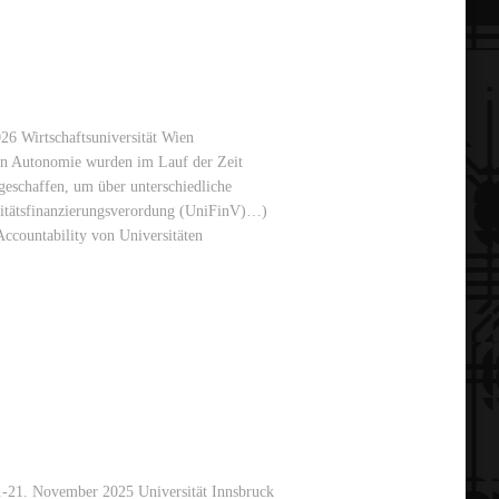
26 Wirtschaftsuniversität Wien
ren Autonomie wurden im Lauf der Zeit
geschaffen, um über unterschiedliche
itätsfinanzierungsverordung (UniFinV)…)
Accountability von Universitäten
-21. November 2025 Universität Innsbruck