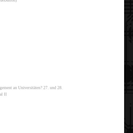
lueButton)
agement an Universitäten? 27. und 28.
l II