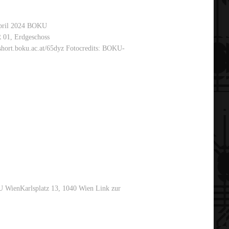
April 2024 BOKU
R 01, Erdgeschoss
short.boku.ac.at/65dyz Fotocredits: BOKU-
U WienKarlsplatz 13, 1040 Wien Link zur