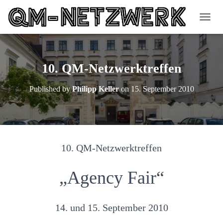
N
A
V
I
G
10. QM-Netzwerktreffen
A
T
Published by
Philipp Keller
on
15. September 2010
I
O
N
U
M
S
10. QM-Netzwerktreffen
C
H
A
„Agency Fair“
L
T
E
N
14. und 15. September 2010