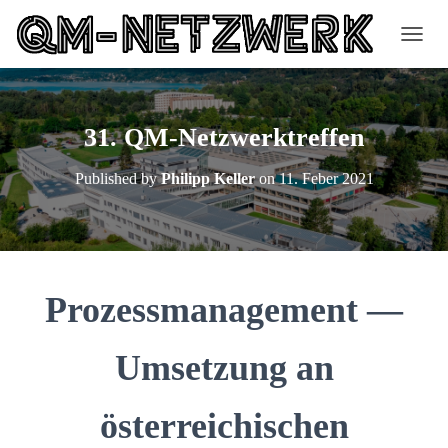
N
A
V
I
G
31. QM-Netzwerktreffen
A
T
Published by
Philipp Keller
on
11. Feber 2021
I
O
N
U
M
S
C
Prozessmanagement —
H
A
L
Umsetzung an
T
E
N
österreichischen