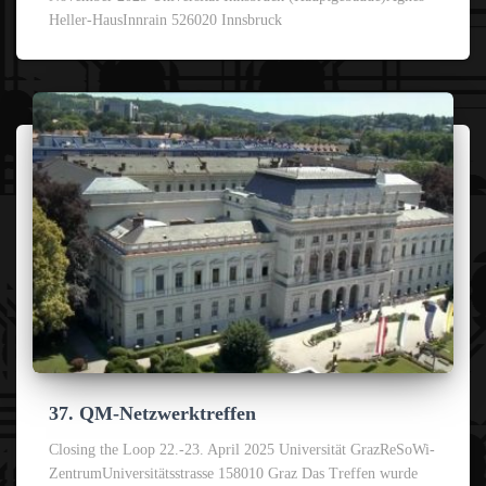
Heller-HausInnrain 526020 Innsbruck
37. QM-Netzwerktreffen
Closing the Loop 22.-23. April 2025 Universität GrazReSoWi-
ZentrumUniversitätsstrasse 158010 Graz Das Treffen wurde